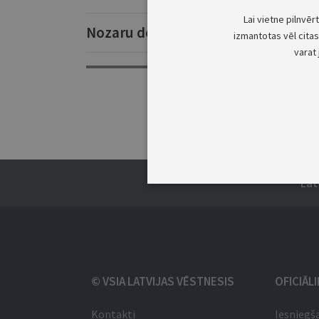
Lai vietne pilnvēr
Nozaru dokumenti un ziņas
izmantotas vēl citas 
varat 
Lat
© VSIA LATVIJAS VĒSTNESIS
OFICIĀL
Kontakti
Iesniegš