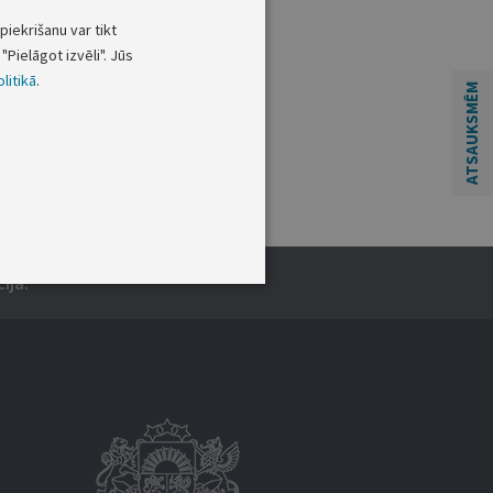
piekrišanu var tikt
"Pielāgot izvēli". Jūs
litikā
.
ATSAUKSMĒM
ija.