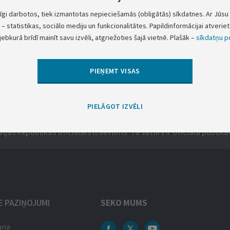
tīgi darbotos, tiek izmantotas nepieciešamās (obligātās) sīkdatnes. Ar Jūsu 
– statistikas, sociālo mediju un funkcionalitātes. Papildinformācijai atveriet 
jebkurā brīdī mainīt savu izvēli, atgriežoties šajā vietnē. Plašāk –
sīkdatņu po
Iepriekšējais
Nākamais
PIEŅEMT VISAS
PIELĀGOT IZVĒLI
vijas Republikas oficiālais izdevums. Tā saturs ir oficiālā publikāc
IE PAZIŅOJUMI
SEKO MUMS
ana