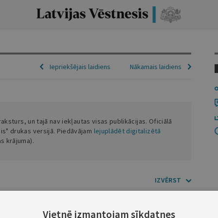
Iepriekšējais laidiens
Nākamais laidiens
 raksturs, un tajā nav iekļautas visas publikācijas. Oficiālā
sis" drukas versijā. Piedāvājam
lejuplādēt digitalizētā
as krājuma).
IZVĒRST
Vietnē izmantojam sīkdatnes