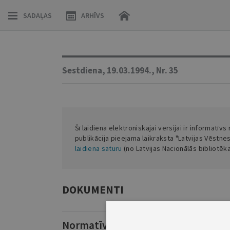
SADAĻAS
ARHĪVS
Sestdiena,
19.03.1994.,
Nr. 35
Šī laidiena elektroniskajai versijai ir informatīvs
publikācija pieejama laikraksta "Latvijas Vēstne
laidiena saturu
(no Latvijas Nacionālās bibliotēk
DOKUMENTI
Normatīvie akti