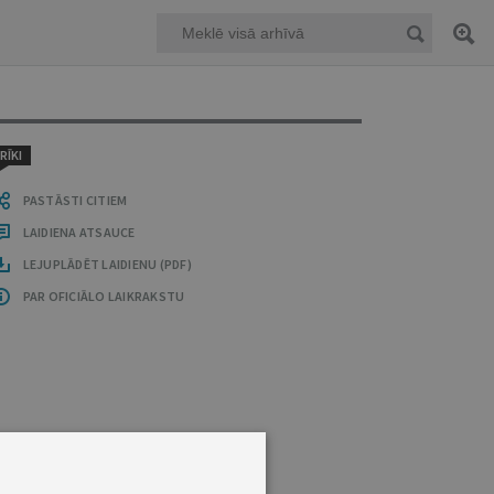
RĪKI
PASTĀSTI CITIEM
LAIDIENA ATSAUCE
LEJUPLĀDĒT LAIDIENU (PDF)
PAR OFICIĀLO LAIKRAKSTU